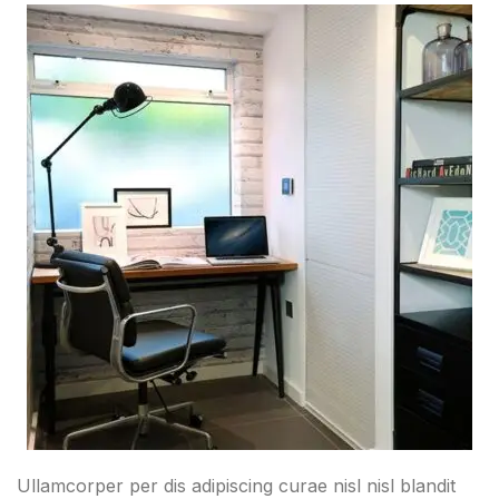
Ullamcorper per dis adipiscing curae nisl nisl blandit