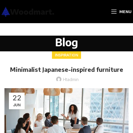
MENU
Blog
INSPIRATION
Minimalist Japanese-inspired furniture
Htadmin
22
JUN