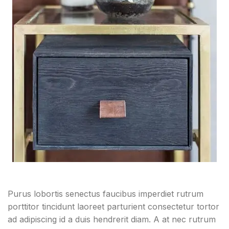
Purus lobortis senectus faucibus imperdiet rutrum
porttitor tincidunt laoreet parturient consectetur tortor
ad adipiscing id a duis hendrerit diam. A at nec rutrum